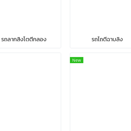
รถลากสิงโตตีกลอง
รถไถตีฉาบลิง
New