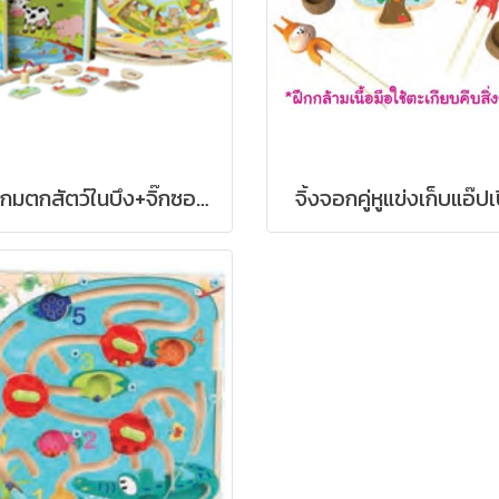
ชุดเกมตกสัตว์ในบึง+จิ๊กซอว์หนองนิทาน 2 ชุด
จิ้งจอกคู่หูแข่งเก็บแอ๊ปเป