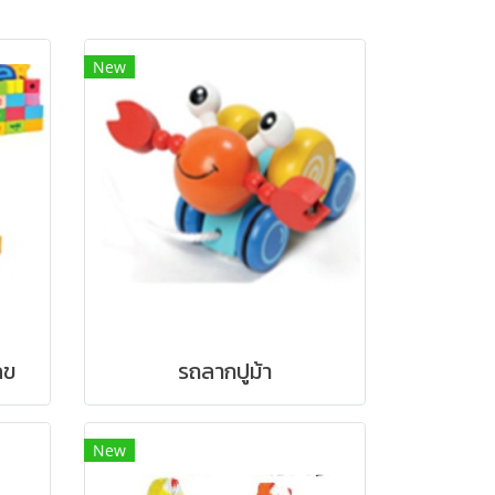
New
ลข
รถลากปูม้า
New