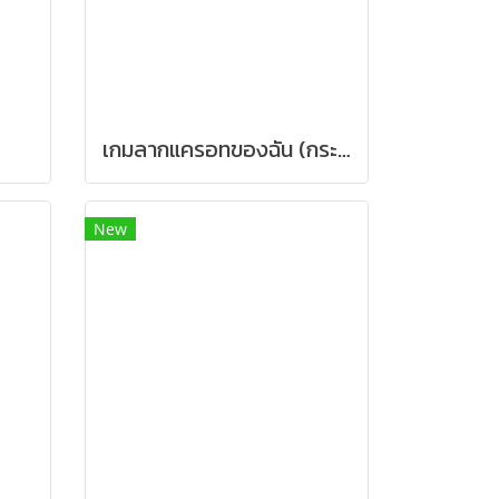
เกมลากแครอทของฉัน (กระต่าย)
New