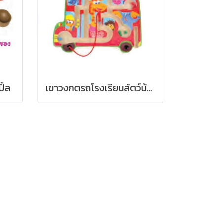
ิ้ล
เขาวงกตรถโรงเรียนสัตว์น้อย