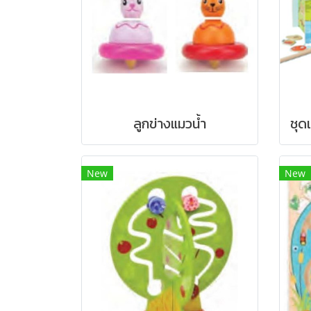
ลูกข่างแมวน้ำ
New
New