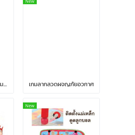
New
ชุดจำลองอาณาจักรฟาร์มของฉัน
เกมลากลวดผจญภัยอวกาศ
New