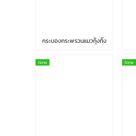
กระบองกระพรวนแมวกุ๊งกิ๊ง
New
New