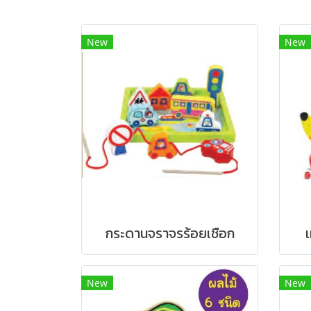
New
New
กระดานจราจรร้อยเชือก
New
New