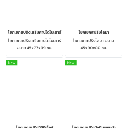
โยกเยกสปริงเสริมคานไดโนเสาร์
โยกเยกสปริงโลมา
โยกเยกสปริงเสริมคานไดโนเสาร์
โยกเยกสปริงโลมา ขนาด
ขนาด 45x77x89 ซม.
45x90x80 ซม.
New
New
โยกเยกสปริงมินิทีเร็กซ์
โยกเยกสปริงนักบินแพนด้า