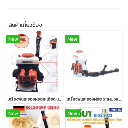
สินค้าเกี่ยวข้อง
New
New
เครื่องพ่นละอองฝอยละเอียด ULV makita PM7650 HRK
เครื่องพ่นละอองฝอย STIHL SR 420
New
New