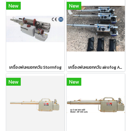
New
New
เครื่องพ่นหมอกควัน Stormfog
เครื่องพ่นหมอกควัน airofog AT35 (แอร์โรว์ฟ็อกซ์ เอที 35)
New
New