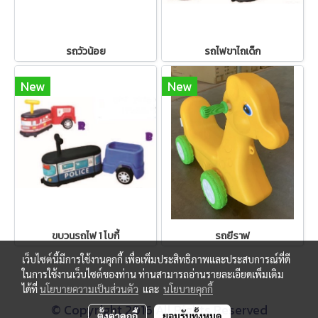
รถวัวน้อย
รถไฟขาไถเด็ก
New
New
ขบวนรถไฟ 1 โบกี้
รถยีราฟ
เว็บไซต์นี้มีการใช้งานคุกกี้ เพื่อเพิ่มประสิทธิภาพและประสบการณ์ที่ดี
ในการใช้งานเว็บไซต์ของท่าน ท่านสามารถอ่านรายละเอียดเพิ่มเติม
ได้ที่
นโยบายความเป็นส่วนตัว
และ
นโยบายคุกกี้
© Copyright 2016 All Rights Reserved
ตั้งค่าคุกกี้
ยอมรับทั้งหมด