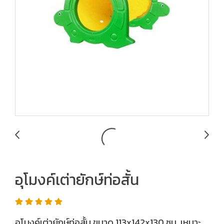
อุโมงค์เต่ายักษ์ท่อสั้น
อุโมงค์เต่ายักษ์ท่อสั้น ขนาด 113x142x130 ซม. เหมาะ