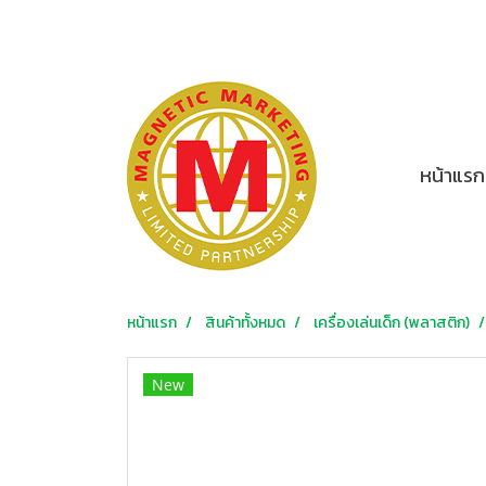
หน้าแรก
หน้าแรก
สินค้าทั้งหมด
เครื่องเล่นเด็ก (พลาสติก)
New