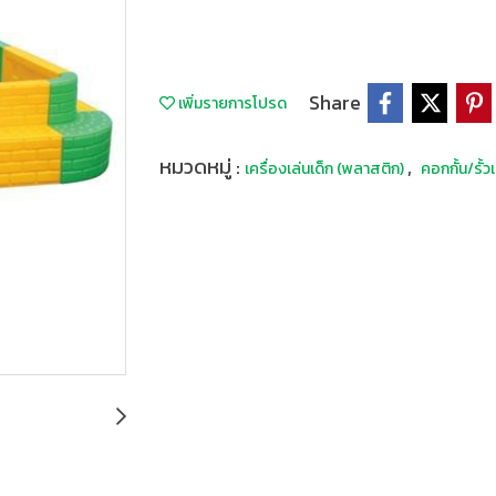
Share
เพิ่มรายการโปรด
หมวดหมู่ :
,
เครื่องเล่นเด็ก (พลาสติก)
คอกกั้น/รั้