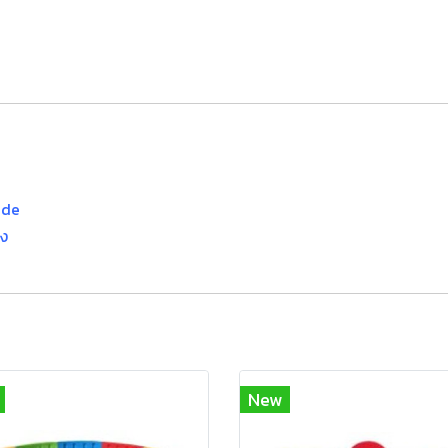
ade
รง
New