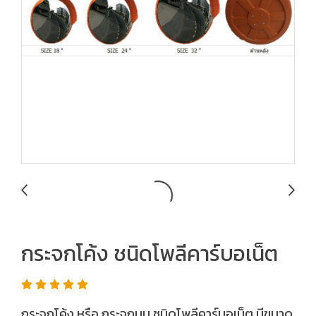
กระจกโค้ง ชนิดโพลีคาร์บอเน็ต
กระจกโค้ง หรือ กระจกนูน ชนิดโพลีคาร์บอเน็ต มีขนาด