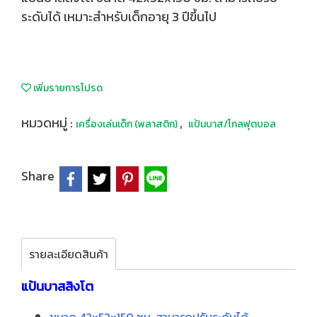
ระดับได้ เหมาะสำหรับเด็กอายุ 3 ปีขึ้นไป
เพิ่มรายการโปรด
หมวดหมู่ :
,
เครื่องเล่นเด็ก (พลาสติก)
แป้นบาส/โกลฟุตบอล
Share
รายละเอียดสินค้า
แป้นบาสสิงโต