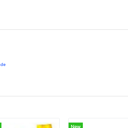
ade
New