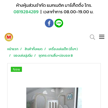
ห้างหุ้นส่วนจำกัด แมกเนติค มาร์เก็ตติ้ง โทร.
0819284289
| เวลาทำการ 08.00-19.00 น.
หน้าแรก
สินค้าทั้งหมด
เครื่องเล่นเด็ก (อื่นๆ )
ของเล่นนุ่มนิ่ม
ชุดกระดานลื่น+บ่อบอล B
New