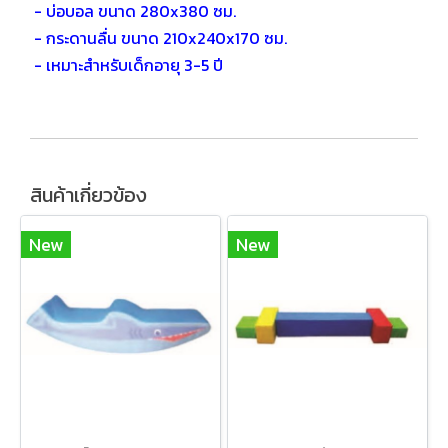
- บ่อบอล ขนาด 280x380 ซม.
- กระดานลื่น ขนาด 210x240x170 ซม.
- เหมาะสำหรับเด็กอายุ 3-5 ปี
สินค้าเกี่ยวข้อง
New
New