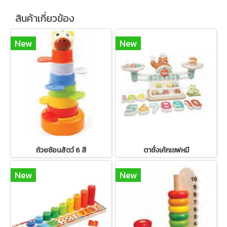
สินค้าเกี่ยวข้อง
New
New
ถ้วยซ้อนสัตว์ 6 สี
ตาชั่งเค้กเชฟหมี
New
New