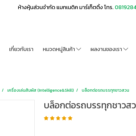
ห้างหุ้นส่วนจำกัด แมกเนติค มาร์เก็ตติ้ง โทร.
081928
เกี่ยวกับเรา
หมวดหมู่สินค้า
ผลงานของเรา
เครื่องเล่นสัมผัส (Intelligence&Skill)
บล็อกต่อรถบรรทุกชาวสวน
บล็อกต่อรถบรรทุกชาวส