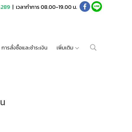
4289
| เวลาทำการ 08.00-19.00 น.
การสั่งซื้อและชำระเงิน
เพิ่มเติม
วน