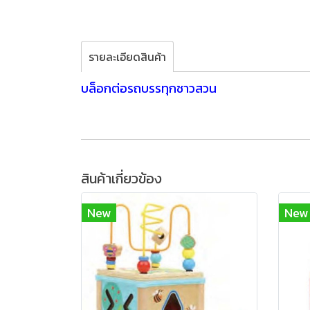
รายละเอียดสินค้า
บล็อกต่อรถบรรทุกชาวสวน
สินค้าเกี่ยวข้อง
New
New