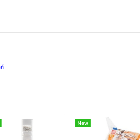
ภ์
New