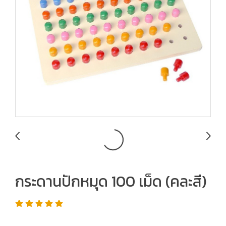
กระดานปักหมุด 100 เม็ด (คละสี)