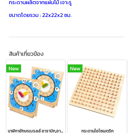
กระดานผลิตจากแผ่นไม้ เจาะรู
ขนาดโดยรวม : 22x22x2 ซม.
สินค้าเกี่ยวข้อง
New
New
นาฬิกาอักษรเบรลล์ อาราบิก,อาหรับ (ชุดละ)
กระดานไอโซเมตริก