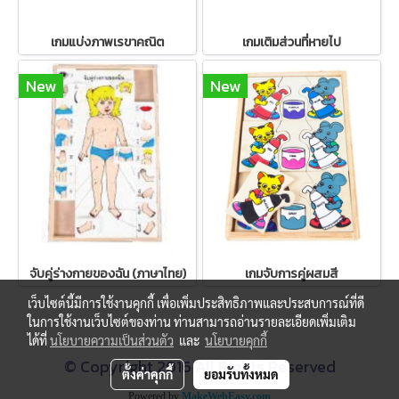
เกมแบ่งภาพเรขาคณิต
เกมเติมส่วนที่หายไป
New
New
จับคู่ร่างกายของฉัน (ภาษาไทย)
เกมจับการคู่ผสมสี
เว็บไซต์นี้มีการใช้งานคุกกี้ เพื่อเพิ่มประสิทธิภาพและประสบการณ์ที่ดี
ในการใช้งานเว็บไซต์ของท่าน ท่านสามารถอ่านรายละเอียดเพิ่มเติม
ได้ที่
นโยบายความเป็นส่วนตัว
และ
นโยบายคุกกี้
© Copyright 2016 All Rights Reserved
ตั้งค่าคุกกี้
ยอมรับทั้งหมด
Powered by
MakeWebEasy.com