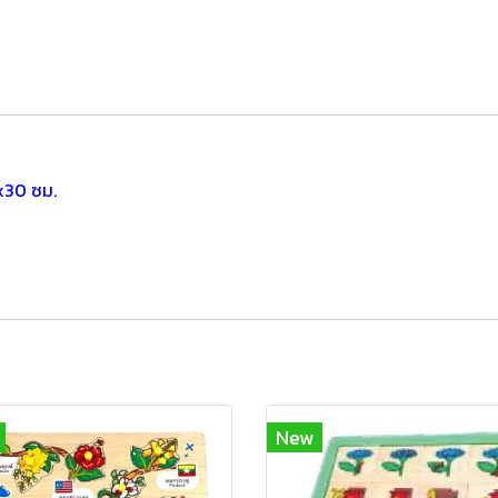
x30 ซม.
New