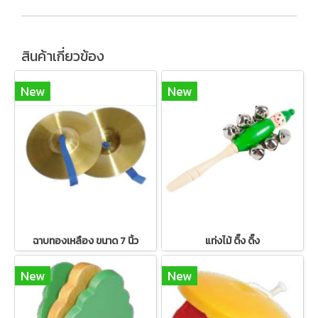
สินค้าเกี่ยวข้อง
New
New
ฉาบทองเหลือง ขนาด 7 นิ้ว
แท่งไม้ ดิ๊ง ดิ๊ง
New
New