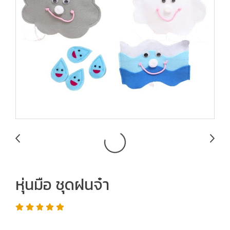
หุ่นมือ ชุดฝนจ๋า