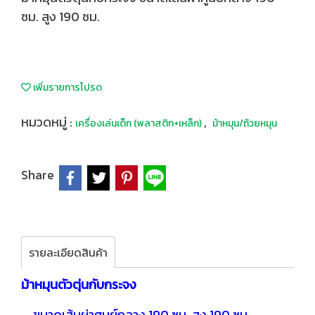
ซม. สูง 190 ซม.
เพิ่มรายการโปรด
หมวดหมู่ :
,
เครื่องเล่นเด็ก (พลาสติก+เหล็ก)
ม้าหมุน/ถ้วยหมุน
Share
รายละเอียดสินค้า
ม้าหมุนตัวตุ่นกับกระจง
-
ขนาดเส้นผ่าศูนย์กลาง 190 ซม. สูง 190 ซม.