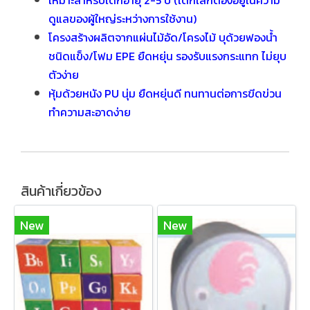
เหมาะสำหรับเด็กอายุ 2-5 ปี (เด็กเล็กต้องอยู่ในความ
ดูแลของผู้ใหญ่ระหว่างการใช้งาน)
โครงสร้างผลิตจากแผ่นไม้อัด/โครงไม้ บุด้วยฟองน้ำ
ชนิดแข็ง/โฟม EPE ยืดหยุ่น รองรับแรงกระแทก ไม่ยุบ
ตัวง่าย
หุ้มด้วยหนัง PU นุ่ม ยืดหยุ่นดี ทนทานต่อการขีดข่วน
ทำความสะอาดง่าย
สินค้าเกี่ยวข้อง
New
New