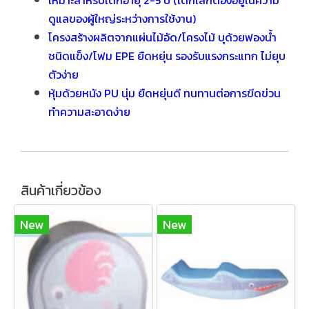
เหมาะสำหรับเด็กอายุ 2-5 ปี (เด็กเล็กต้องอยู่ในความ
ดูแลของผู้ใหญ่ระหว่างการใช้งาน)
โครงสร้างผลิตจากแผ่นไม้อัด/โครงไม้ บุด้วยฟองน้ำ
ชนิดแข็ง/โฟม EPE ยืดหยุ่น รองรับแรงกระแทก ไม่ยุบ
ตัวง่าย
หุ้มด้วยหนัง PU นุ่ม ยืดหยุ่นดี ทนทานต่อการขีดข่วน
ทำความสะอาดง่าย
สินค้าเกี่ยวข้อง
New
New